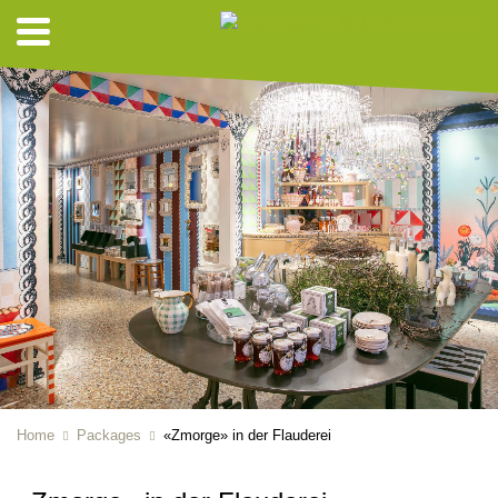
Home
Packages
«Zmorge» in der Flauderei