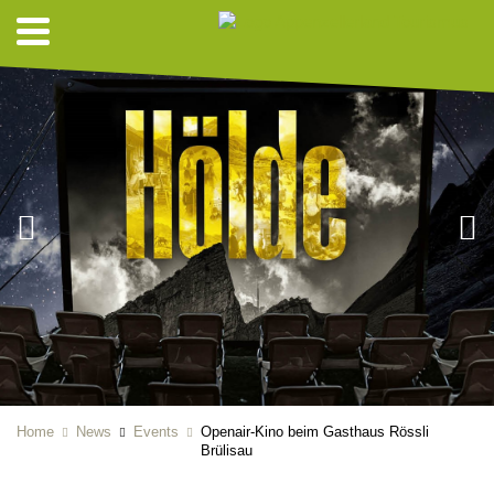
Home
News
Events
Openair-Kino beim Gasthaus Rössli
Brülisau