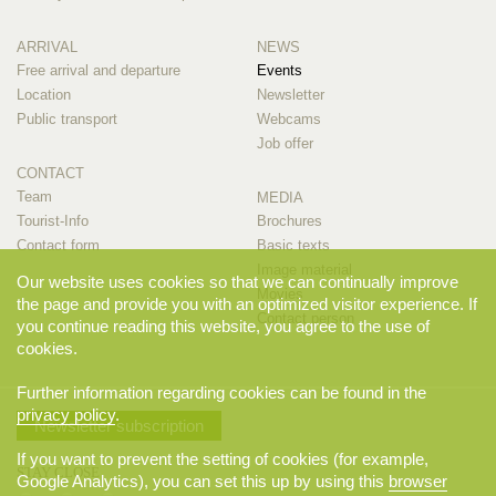
ARRIVAL
NEWS
Free arrival and departure
Events
Location
Newsletter
Public transport
Webcams
Job offer
CONTACT
Team
MEDIA
Tourist-Info
Brochures
Contact form
Basic texts
Image material
Our website uses cookies so that we can continually improve
Movies
the page and provide you with an optimized visitor experience. If
Contact person
you continue reading this website, you agree to the use of
cookies.
Further information regarding cookies can be found in the
privacy policy
.
Newsletter subscription
If you want to prevent the setting of cookies (for example,
STAY CLOSE
Google Analytics), you can set this up by using this
browser