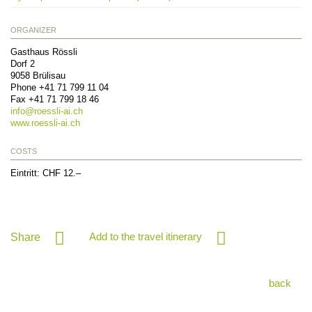
ORGANIZER
Gasthaus Rössli
Dorf 2
9058
Brülisau
Phone
+41 71 799 11 04
Fax
+41 71 799 18 46
info@
roessli-ai.ch
www.roessli-ai.ch
COSTS
Eintritt: CHF 12.–
Add to the travel itinerary
Share
back