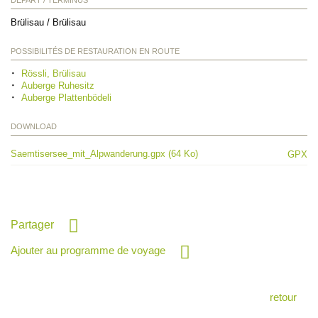
DÉPART / TERMINUS
Brülisau / Brülisau
POSSIBILITÉS DE RESTAURATION EN ROUTE
Rössli, Brülisau
Auberge Ruhesitz
Auberge Plattenbödeli
DOWNLOAD
Saemtisersee_mit_Alpwanderung.gpx (64 Ko)
GPX
Partager
Ajouter au programme de voyage
retour