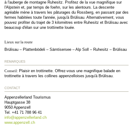
à l'auberge de montagne Ruhesitz. Profitez de la vue magnifique sur
l'Alpstein et, par temps de foehn, sur les alentours. La descente
agréable mène à travers les pâturages du Rossberg, en passant par des
fermes habitées toute l'année, jusqu'à Brülisau. Alternativement, vous
pouvez profiter du trajet de 3 kilomètres entre Ruhesitz et Brülisau avec
beaucoup d'élan sur une trottinette louée.
Lieux sur la route
Brülisau – Plattenbödeli – Sämtisersee – Alp Soll – Ruhesitz – Brülisau
REMARQUES
Conseil:
Plaisir en trottinette. Offrez-vous une magnifique balade en
trottinette à travers les collines appenzelloises jusqu'à Brülisau.
CONTACT
Appenzellerland Tourismus
Hauptgasse 38
9050
Appenzell
Tel.
+41 71 788 96 41
info@
appenzellerland.ch
www.appenzell.ch