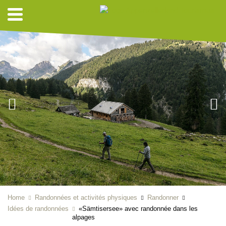
Home
Randonnées et activités physiques
Randonner
Idées de randonnées
«Sämtisersee» avec randonnée dans les
alpages