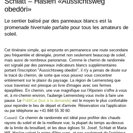
Schlatt – Haslen «Aussichtsweg
obedöri»
Le sentier balisé par des panneaux blancs est la
promenade hivernale parfaite pour tous les amateurs de
soleil.
Cet itinéraire simple, qui emprunte en permanence une route secondaire
peu fréquentée et déneigée, promet non seulement beaucoup de soleil,
mais aussi de nombreux panoramas. Comme le chemin de randonnée
est signalé par des panneaux indicateurs blancs supplémentaires
portant l'inscription "Aussichtsweg obedöri", il n'y a jamais de doute sur
le tracé du chemin, de sorte que vous pouvez vous concentrer
entièrement sur le plaisir du paysage. La région de Leimensteig que
vous traversez est presque un livre d'images avec ses fermes
éparpillées. En chemin, une vue magnifique sur l'Alpstein s'offre à vous
et, à mi-chemin environ, l'auberge Leimensteig vous invite à faire une
pause. Le
PubliCar (bus à la demande)
est le moyen le plus confortable
pour rejoindre le lieu de départ et d'arrivée. Réservation via l'application
ou par téléphone au +41 848 55 30 60.
Conseil:
Ce chemin de randonnée est idéal pour profiter des chauds
rayons du soleil et de la meilleure vue, la plupart du temps au-dessus
de la limite du brouillard, et les deux églises St. Josef, Schlatt et Maria
Hilf, Haslen valent la peine d'être vues, et pas seulement de l'extérieur.