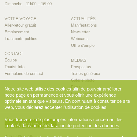
Dimanche : 11h00 – 16h00
VOTRE VOYAGE
ACTUALITÉS
Aller-retour gratuit
Manifestations
Emplacement
Newsletter
Transports publics
Webcams
Offre d'emploi
CONTACT
Équipe
MÉDIAS
Tourist-Info
Prospectus
Formulaire de contact
Textes généraux
Galerie photo
Films
Notre site web utilise des cookies afin de pouvoir améliorer
Personne de contact
notre page en permanence et vous offrir une expérience
optimale en tant que visiteurs. En continuant à consulter ce site
web, vous déclarez accepter l’utilisation de cookies.
Vous trouverez de plus amples informations concernant les
Inscription newsletter
cookies dans notre
déclaration de protection des données
.
RESTE PROCHE