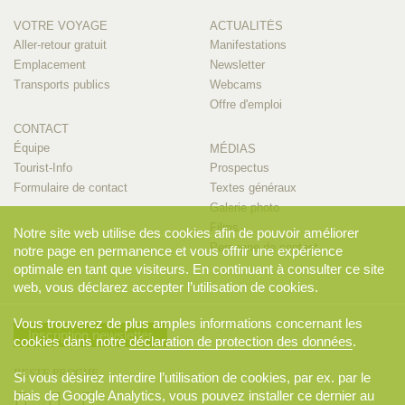
VOTRE VOYAGE
ACTUALITÉS
Aller-retour gratuit
Manifestations
Emplacement
Newsletter
Transports publics
Webcams
Offre d'emploi
CONTACT
Équipe
MÉDIAS
Tourist-Info
Prospectus
Formulaire de contact
Textes généraux
Galerie photo
Films
Notre site web utilise des cookies afin de pouvoir améliorer
Personne de contact
notre page en permanence et vous offrir une expérience
optimale en tant que visiteurs. En continuant à consulter ce site
web, vous déclarez accepter l’utilisation de cookies.
Vous trouverez de plus amples informations concernant les
Inscription newsletter
cookies dans notre
déclaration de protection des données
.
RESTE PROCHE
Si vous désirez interdire l’utilisation de cookies, par ex. par le
biais de Google Analytics, vous pouvez installer ce dernier au