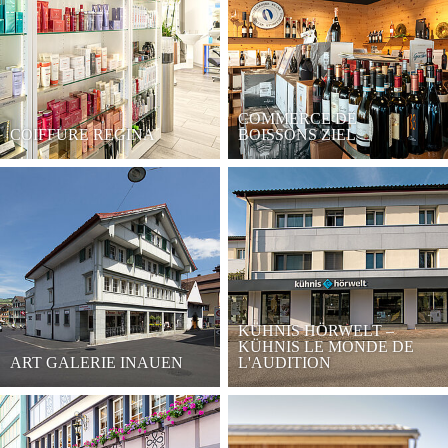
COMMERCE DE
COIFFURE REGINA
BOISSONS ZIEL
KÜHNIS HÖRWELT –
KÜHNIS LE MONDE DE
ART GALERIE INAUEN
L'AUDITION