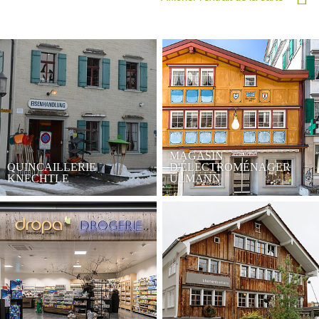
MAGASIN
QUINCAILLERIE
D'ÉLECTROMÉNAGER
KNECHTLE
ULMANN