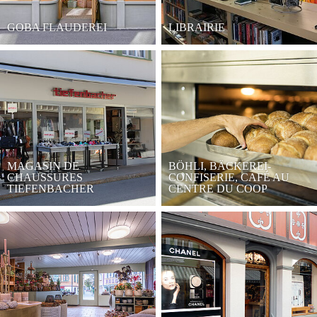
GOBA FLAUDEREI
LIBRAIRIE
MAGASIN DE
BÖHLI, BÄCKEREI-
CHAUSSURES
CONFISERIE, CAFÉ AU
TIEFENBACHER
CENTRE DU COOP