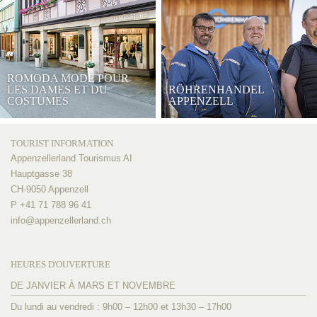
ROMODA MODE POUR
LES DAMES ET DU
RÖHRENHANDEL
COSTUMES
APPENZELL
TOURIST INFORMATION
Appenzellerland Tourismus AI
Hauptgasse 38
CH-9050 Appenzell
P +41 71 788 96 41
info@
appenzellerland.ch
HEURES D'OUVERTURE
DE JANVIER À MARS ET NOVEMBRE
Du lundi au vendredi : 9h00 – 12h00 et 13h30 – 17h00