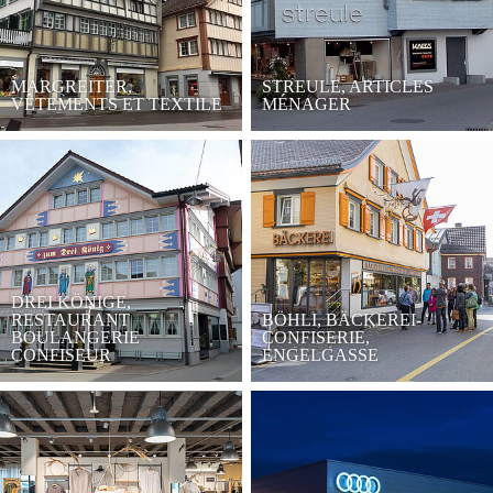
MARGREITER,
STREULE, ARTICLES
VÊTEMENTS ET TEXTILE
MÉNAGER
DREI KÖNIGE,
RESTAURANT
BÖHLI, BÄCKEREI-
BOULANGERIE
CONFISERIE,
CONFISEUR
ENGELGASSE