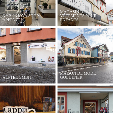
MAGASIN DE
KYBUNJOYA SHOP
VÊTEMENTS POUR
APPENZELL
ENFANTS
MAISON DE MODE
ALPTEL GMBH
GOLDENER