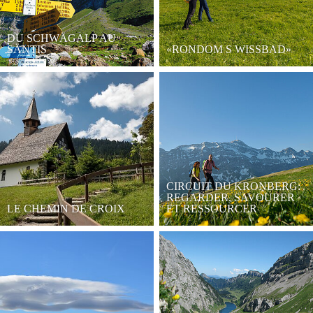
DU SCHWÄGALP AU
SÄNTIS
«RONDOM S WISSBAD»
CIRCUIT DU KRONBERG:
REGARDER, SAVOURER
LE CHEMIN DE CROIX
ET RESSOURCER