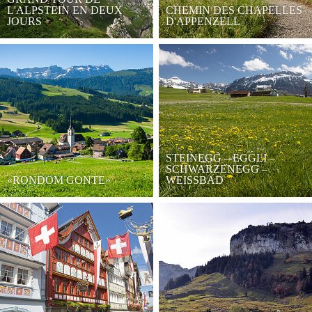
L'ALPSTEIN EN DEUX
CHEMIN DES CHAPELLES
JOURS
D'APPENZELL
STEINEGG – EGGLI –
SCHWARZENEGG –
«RONDOM GONTE»
WEISSBAD