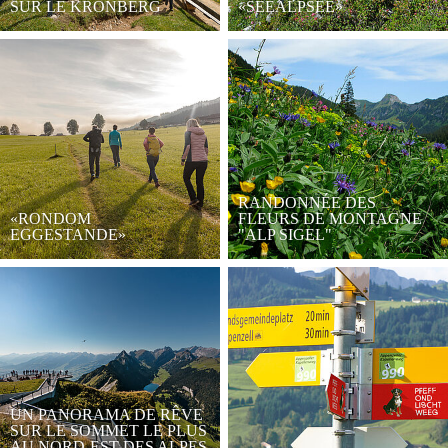
SUR LE KRONBERG
«SEEALPSEE»
RANDONNÉE DES
«RONDOM
FLEURS DE MONTAGNE
EGGESTANDE»
"ALP SIGEL"
UN PANORAMA DE RÊVE
SUR LE SOMMET LE PLUS
AU NORD-EST DES ALPES