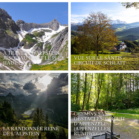
A TRAVERS L'ALPSTEIN
JUSQU'AU POINT LE PLUS
VUE SUR LE SÄNTIS -
HAUT
CIRCUIT DE SCHLATT
CHEMINS SANS
OBSTACLES: CIRCUIT
D'APPENZELL
LA RANDONNÉE REINE
(APPENZELLER
DE L’ALPSTEIN
RUNDWEG)