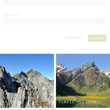
MOTS-CLÉS
réinitialiser
EXCURSION DE DEUX
JOURS AU SOMMET DU
SÄNTIS
VERS LE «SEEALPSEE»