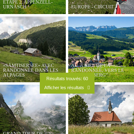
ÉTAPE 2, APPENZELL-
URNÄSCH
EUROPE - CIRCUIT
«SÄMTISERSEE» AVEC
AU 7. CIEL DE LA
RANDONNÉE DANS LES
RANDONNÉE, VERS LE
ALPAGES
"HIMMELBERG"
GRAND TOUR DE