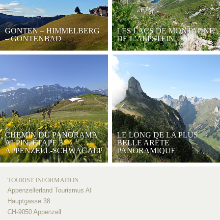
GONTEN – HIMMELBERG
LES LACS DE MONTAGNE
– GONTENBAD
DE L’ALPSTEIN
CHEMIN DU PANORAMA
LE LONG DE LA PLUS
ALPIN, ÉTAPE 3
BELLE ARÊTE
APPENZELL-SCHWÄGALP
PANORAMIQUE
TOURIST INFORMATION
Appenzellerland Tourismus AI
Hauptgasse 38
CH-9050 Appenzell