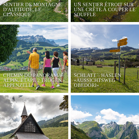
SENTIER DE MONTAGNE
UN SENTIER ÉTROIT SUR
D'ALTITUDE, LE
UNE CRÊTE À COUPER LE
CLASSIQUE
SOUFFLE
CHEMIN DU PANORAMA
SCHLATT – HASLEN
ALPIN, ÉTAPE 2 TROGEN -
«AUSSICHTSWEG
APPENZELL
OBEDÖRI»