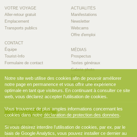
VOTRE VOYAGE
ACTUALITÉS
Aller-retour gratuit
Manifestations
Emplacement
Newsletter
Transports publics
Webcams
Offre d'emploi
CONTACT
Équipe
MÉDIAS
Tourist-Info
Prospectus
Formulaire de contact
Textes généraux
Galerie photo
Films
Notre site web utilise des cookies afin de pouvoir améliorer
Personne de contact
notre page en permanence et vous offrir une expérience
optimale en tant que visiteurs. En continuant à consulter ce site
web, vous déclarez accepter l’utilisation de cookies.
Vous trouverez de plus amples informations concernant les
Inscription newsletter
cookies dans notre
déclaration de protection des données
.
RESTE PROCHE
Si vous désirez interdire l’utilisation de cookies, par ex. par le
biais de Google Analytics, vous pouvez installer ce dernier au