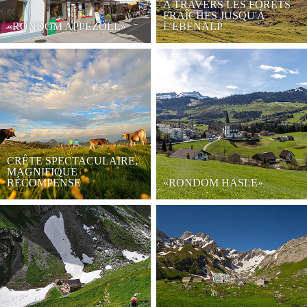
A TRAVERS LES FORÊTS
FRAÎCHES JUSQU'À
«RONDOM APPEZÖLL»
L'EBENALP
CRÊTE SPECTACULAIRE,
MAGNIFIQUE
RÉCOMPENSE
«RONDOM HASLE»