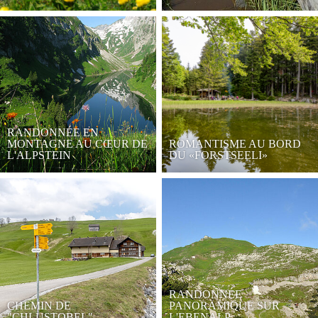
RANDONNÉE EN
MONTAGNE AU CŒUR DE
ROMANTISME AU BORD
L'ALPSTEIN
DU «FORSTSEELI»
RANDONNÉE
CHEMIN DE
PANORAMIQUE SUR
"CHLUSTOBEL"
L'EBENALP