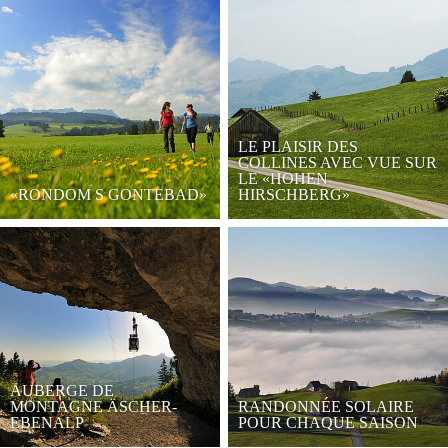
LE PLAISIR DES
COLLINES AVEC VUE SUR
LE «HOHEN
«RONDOM S GONTEBAD»
HIRSCHBERG»
AUBERGE DE
MONTAGNE ÄSCHER-
RANDONNÉE SOLAIRE
EBENALP
POUR CHAQUE SAISON