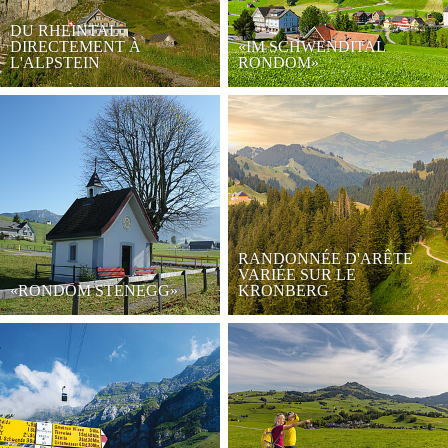
DU RHEINTAL
DIRECTEMENT À
«IM SCHWENDITAL
L'ALPSTEIN
RONDOM»
RANDONNÉE D'ARÊTE
VARIÉE SUR LE
«RONDOM STENEGG»
KRONBERG