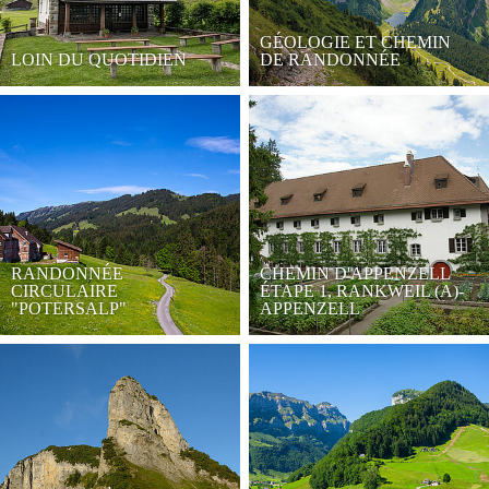
GÉOLOGIE ET CHEMIN
LOIN DU QUOTIDIEN
DE RANDONNÉE
RANDONNÉE
CHEMIN D'APPENZELL
CIRCULAIRE
ÉTAPE 1, RANKWEIL (A)-
"POTERSALP"
APPENZELL