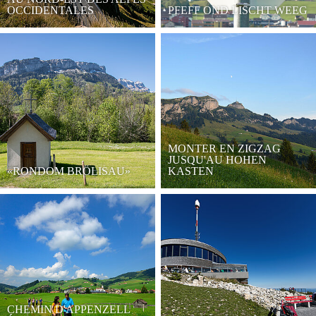
OCCIDENTALES
PFEFF OND LISCHT WEEG
MONTER EN ZIGZAG
JUSQU'AU HOHEN
«RONDOM BRÖLISAU»
KASTEN
CHEMIN D'APPENZELL