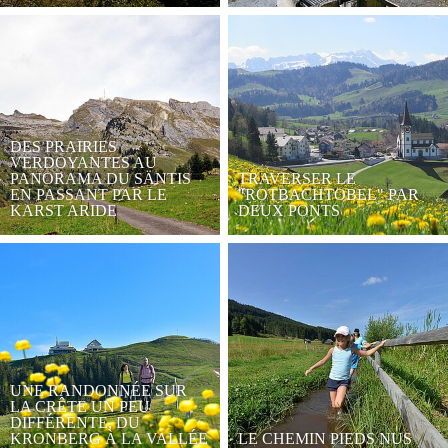
DES PRAIRIES
VERDOYANTES AU
PANORAMA DU SÄNTIS
TRAVERSER LE
EN PASSANT PAR LE
"ROTBACHTOBEL" PAR
KARST ARIDE
DEUX PONTS
UNE RANDONNÉE SUR
LA CRÊTE UN PEU
DIFFÉRENTE, DU
KRONBERG À LA VALLÉE
LE CHEMIN PIEDS NUS