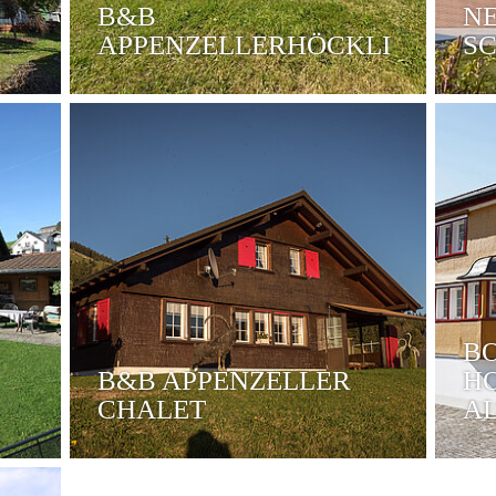
B&B
NE
APPENZELLERHÖCKLI
S
BO
B&B APPENZELLER
H
CHALET
AL