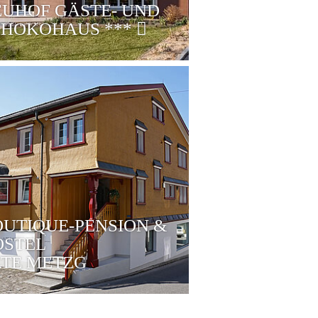
UHOF GÄSTE- UND
CHOKOHAUS
***
UTIQUE-PENSION &
OSTEL
TE METZG