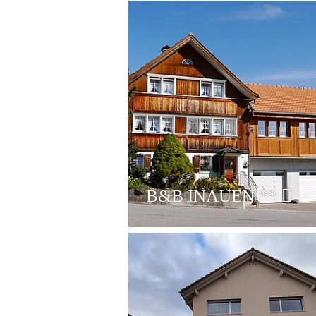
B&B INAUEN
**