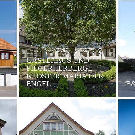
GÄSTEHAUS UND
PILGERHERBERGE
KLOSTER MARIA DER
ENGEL
B&