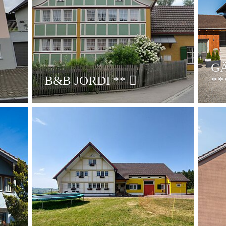
G
B&B JORDI
**
**