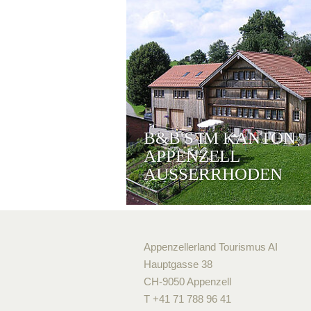
B&B'S IM KANTON
APPENZELL
AUSSERRHODEN
Appenzellerland Tourismus AI
Hauptgasse 38
CH-9050 Appenzell
T +41 71 788 96 41