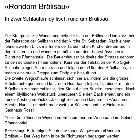
«Rondom Brölisau»
In zwei Schlaufen idyllisch rund um Brülisau
Der Startpunkt zur Wanderung befindet sich auf Brülisaus Dorfplatz, bei
der Talstation der Seilbahn und der Kirche St. Sebastian. Nach einem
lohnenswerten Blick ins Innere der farbenfrohen Kirche, drehen Sie ihr
den Rücken zu und wandern gemütlich auf dem Fahrsträsschen in
Richtung Pfannenstiel. Die Bauernhäuser beidseits der Strasse gehören
zu den schönsten Innerrhodens. Kurz vor der Talstation der Alp Sigel-
Seilbahn biegen Sie rechts ab und folgen dem Ufer des Brüelbachs, bis
rechts eine steile Treppe zum Dorfplatz hinaufführt.
Die zweite Wegschlaufe schliesst sich hier an, indem Sie die grosse
Brücke unterqueren und kurz dem Horstbach folgen, bis dieser mit dem
Brüelbach zusammenfliesst, den Sie auf einer Brücke überqueren. Nach
einem idyllischen Waldstück überqueren Sie den Bach erneut und ein
kurzer Anstieg im Zickzack bringt Sie zu den Häusern im «Äusseren
Horst». Nun ist es nicht mehr weit zur Bäckerei und zur Einkehr im
Gasthaus Rössli
Tipp:
Die blühenden Wiesen im Frühsommer am Wegesrand im Gebiet
Pfannenstiel.
Bemerkung:
Bitte folgen Sie den weissen Wegweisern «Rondom
Brölisau». Der Weg kann in beide Richtungen begangen werden.