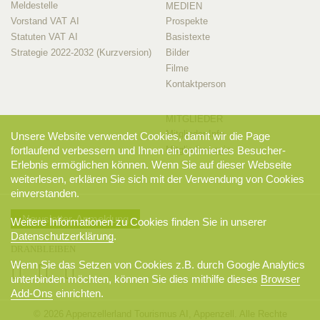
Meldestelle
MEDIEN
Vorstand VAT AI
Prospekte
Statuten VAT AI
Basistexte
Strategie 2022-2032 (Kurzversion)
Bilder
Filme
Kontaktperson
MITGLIEDER
Mitglieder-Info
Unsere Website verwendet Cookies, damit wir die Page
Mitglieder-Login
fortlaufend verbessern und Ihnen ein optimiertes Besucher-
Erlebnis ermöglichen können. Wenn Sie auf dieser Webseite
weiterlesen, erklären Sie sich mit der Verwendung von Cookies
einverstanden.
Newsletter-Anmeldung
Weitere Informationen zu Cookies finden Sie in unserer
Datenschutzerklärung
.
DRANBLEIBEN
Wenn Sie das Setzen von Cookies z.B. durch Google Analytics
unterbinden möchten, können Sie dies mithilfe dieses
Browser
Add-Ons
einrichten.
© 2026 Appenzellerland Tourismus AI, Appenzell. Alle Rechte