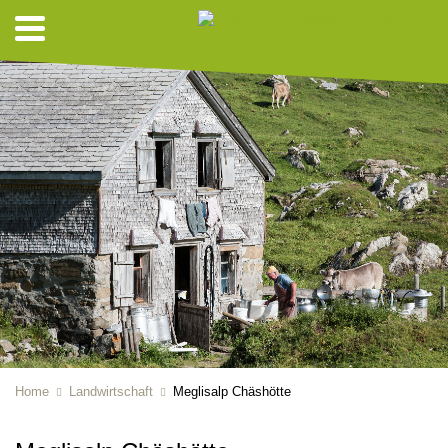
Home
Landwirtschaft
Meglisalp Chäshötte