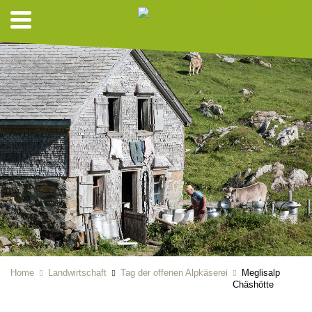
Home
Landwirtschaft
Tag der offenen Alpkäserei
Meglisalp
Chäshötte