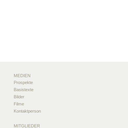
MEDIEN
Prospekte
Basistexte
Bilder
Filme
Kontaktperson
MITGLIEDER