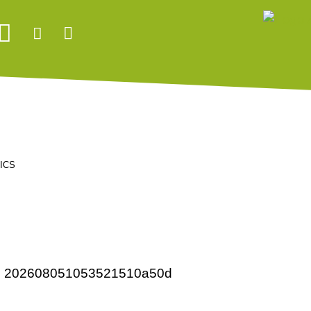
ICS
de: 202608051053521510a50d