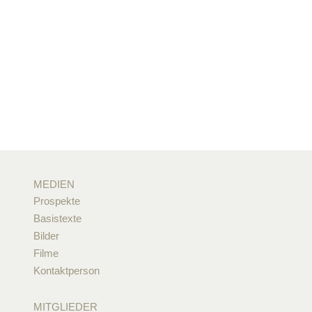
MEDIEN
Prospekte
Basistexte
Bilder
Filme
Kontaktperson
MITGLIEDER