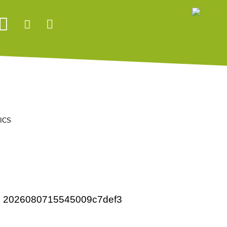
ICS
de: 2026080715545009c7def3