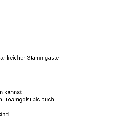
zahlreicher Stammgäste
en kannst
l Teamgeist als auch
sind