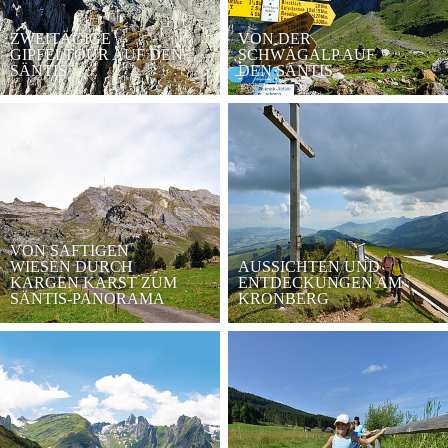
ZWEITÄGIGE
VON DER
GIPFELTOUR AUF DEN
SCHWÄGALP AUF
SÄNTIS
DEN SÄNTIS
VON SAFTIGEN
WIESEN DURCH
AUSSICHTEN UND
KARGEN KARST ZUM
ENTDECKUNGEN AM
SÄNTIS-PANORAMA
KRONBERG