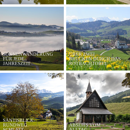
SONNENWANDERUNG
ÜBER ZWEI
FÜR JEDE
BRÜCKEN DURCH DAS
JAHRESZEIT
ROTBACHTOBEL
SÄNTISBLICK-
RUNDWEG
ABSEITS VOM
SCHLATT
ALLTAG