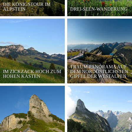
DIE KÖNIGSTOUR IM
ALPSTEIN
DREI-SEEN-WANDERUNG
TRAUM-PANORAMA AUF
IM ZICKZACK HOCH ZUM
DEM NORDÖSTLICHSTEN
HOHEN KASTEN
GIPFEL DER WESTALPEN