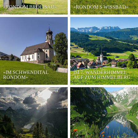
«RONDOM BRÖLISAU»
«RONDOM S WISSBAD»
«IM SCHWENDITAL
IM 7. WANDERHIMMEL
RONDOM»
AUF ZUM HIMMELBERG