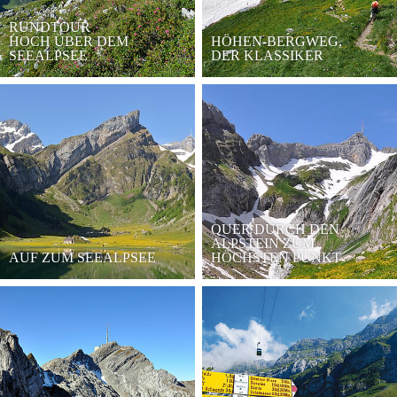
RUNDTOUR
HOCH ÜBER DEM
HÖHEN-BERGWEG,
SEEALPSEE
DER KLASSIKER
QUER DURCH DEN
ALPSTEIN ZUM
AUF ZUM SEEALPSEE
HÖCHSTEN PUNKT