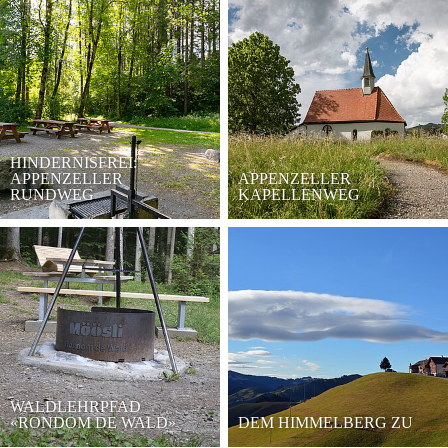
HINDERNISFREI:
APPENZELLER
APPENZELLER
RUNDWEG
KAPELLENWEG
WALDLEHRPFAD
«RONDOM DE WALD»
DEM HIMMELBERG ZU