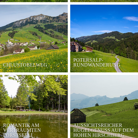
POTERSALP-
CHLUSTOBELWEG
RUNDWANDERUNG
ROMANTIK AM
AUSSICHTSREICHER
VERTRÄUMTEN
HÜGELGENUSS AUF DEM
FORSTSEELI
HOHEN HIRSCHBERG