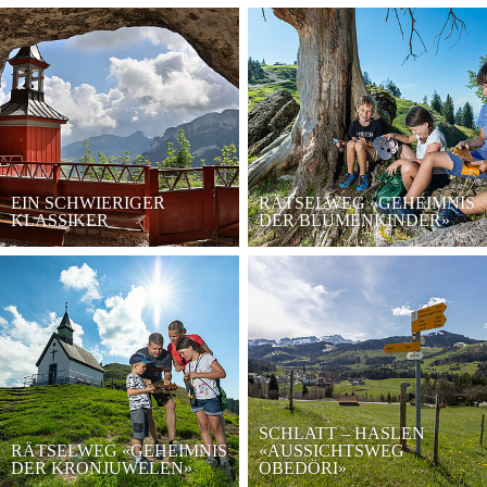
EIN SCHWIERIGER
RÄTSELWEG «GEHEIMNIS
KLASSIKER
DER BLUMENKINDER»
SCHLATT – HASLEN
RÄTSELWEG «GEHEIMNIS
«AUSSICHTSWEG
DER KRONJUWELEN»
OBEDÖRI»