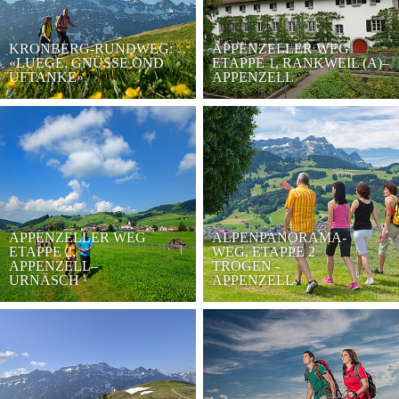
KRONBERG-RUNDWEG:
APPENZELLER WEG
«LUEGE, GNÜSSE OND
ETAPPE 1, RANKWEIL (A)–
UFTANKE»
APPENZELL
APPENZELLER WEG
ALPENPANORAMA-
ETAPPE 2,
WEG, ETAPPE 2
APPENZELL–
TROGEN -
URNÄSCH
APPENZELL