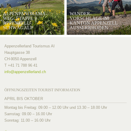
ALPENPANORAMA-
WANDER-
WEG, ETAPPE 3
VORSCHLÄGE IM
APPENZELL-
KANTON APPENZELL
SCHWÄGALP
AUSSERRHODEN
Appenzellerland Tourismus AI
Hauptgasse 38
CH-9050 Appenzell
T +41 71 788 96 41
info@
appenzellerland.ch
ÖFFNUNGSZEITEN TOURIST INFORMATION
APRIL BIS OKTOBER
Montag bis Freitag: 09.00 – 12.00 Uhr und 13.30 – 18.00 Uhr
Samstag: 09.00 – 16.00 Uhr
Sonntag: 11.00 – 16.00 Uhr