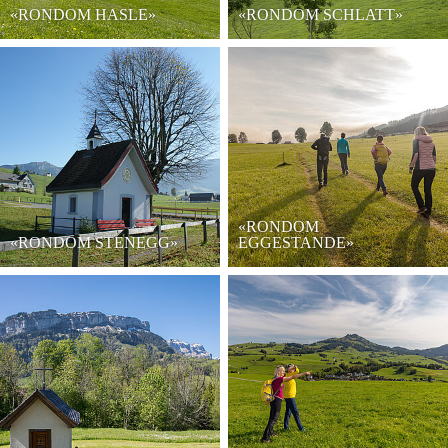
«RONDOM HASLE»
«RONDOM SCHLATT»
«RONDOM
«RONDOM STENEGG»
EGGESTANDE»