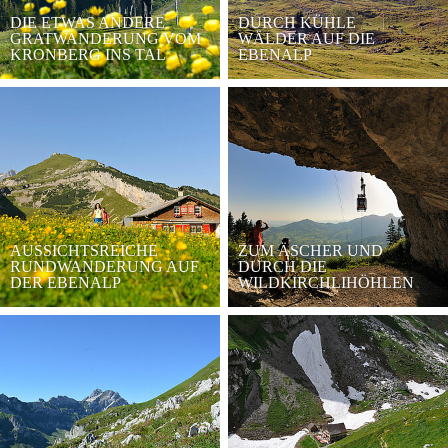
DIE ETWAS ANDERE
DURCH KÜHLE
GRATWANDERUNG VOM
WÄLDER AUF DIE
KRONBERG INS TAL
EBENALP
AUSSICHTSREICHE
ZUM ÄSCHER UND
RUNDWANDERUNG AUF
DURCH DIE
DER EBENALP
WILDKIRCHLIHÖHLEN