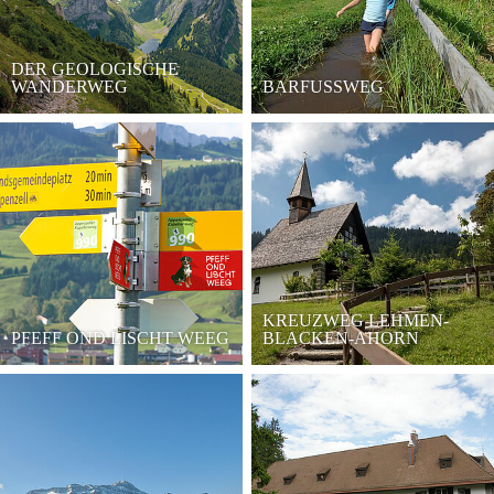
DER GEOLOGISCHE
WANDERWEG
BARFUSSWEG
KREUZWEG LEHMEN-
PFEFF OND LISCHT WEEG
BLACKEN-AHORN